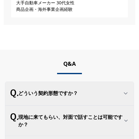
大手自動車メーカー 30代女性
商品企画・海外事業企画経験
Q&A
どういう契約形態ですか？
まず、企業様とROOKIEにて「業務委託契約」を
現地に来てもらい、対面で話すことは可能です
締結します。そのうえで、ROOKIEから副業人材
か？
へ一部業務を「再委託」する形となります。