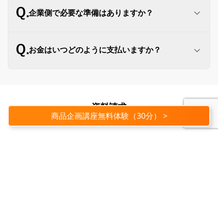
もちろん可能です。特に、キックオフmtgは対面
企業側で必要な準備はありますか？
実施を推奨しています。その後も、適宜対面で打
合せを実施させていただきます。
ともに、商品企画プロジェクトを検討するメンバ
お金はいつどのように支払いますか？
ー選定をお願いします。実際にメンバーの方々に
手を動かしていただきたいので、1人あたり最低4
時間/週×3名の選定をお願いします。
毎月、月末締め翌月末払いで弊社の指定口座へお
振込みをお願いします。
資料請求
商品企画講座無料体験（30分） >
氏名
ふりがな